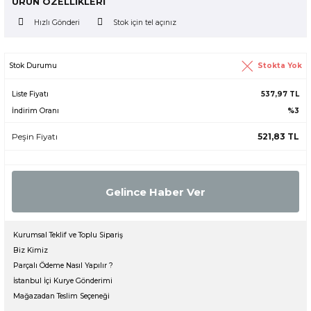
ÜRÜN ÖZELLİKLERİ
er
Hızlı Gönderi
Stok için tel açınız
Stokta Yok
Stok Durumu
ör
Liste Fiyatı
537,97 TL
İndirim Oranı
%3
Peşin Fiyatı
521,83 TL
Gelince Haber Ver
Kurumsal Teklif ve Toplu Sipariş
Biz Kimiz
Parçalı Ödeme Nasıl Yapılır ?
İstanbul İçi Kurye Gönderimi
Mağazadan Teslim Seçeneği