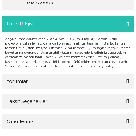
0212 522 5 523
Ürün Bilgisi
Zhiyun TransMount Crane 3 Lab & WeeBill Uyumlu Taç Dişli Telefon Tutucu,
profesyonel çekimlerinizi daha da kolaylaştırmak için tasarlanmıştır. Bu kaliteli
telefon tutucu, stabilizasyon sistemleri ile mükemmel uyum sağlar ve çeşitli telefon
boyutlarına uygundur. Ayarlanabilir tasarımı sayesinde, istediğiniz açıda çekim
yapmanıza olanak tanır. Dayanıklı ve hafif malzemelerden üretilmiş olması,
taşınabilirliği artırırken, işlevselliği ile de her türlü çekim senaryosuna cevap verir.
Yaratıcılığınızı serbest bırakın ve her anı mükemmel bir şekilde yakalayın!
Yorumlar
Taksit Seçenekleri
Bu ürüne ilk yorumu siz yapın!
Önerileriniz
Yorum Yaz