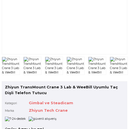
 Çantaları
Voigtlander
alar
uarları
nleri
ksesuarları
Zhiyun TransMount Crane 3 Lab & WeeBill Uyumlu Taç
Dişli Telefon Tutucu
Gimbal ve Steadicam
Kategori
r
Zhiyun Tech Crane
Marka