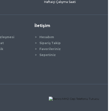
Haftaiçi Çalışma Saati
İletişim
özleşmesi
Hesabım
mat
Sipariş Takip
lik
Favorileriniz
Sepetiniz