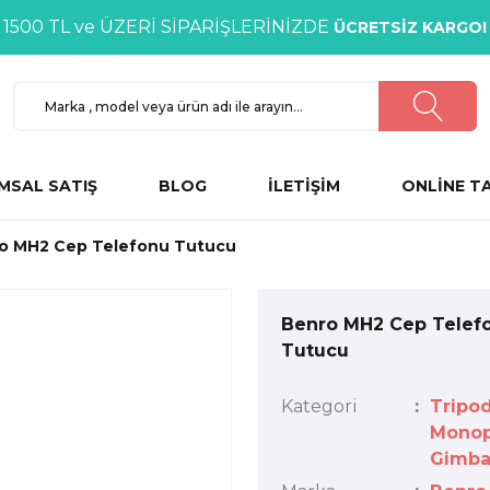
1500 TL ve ÜZERİ SİPARİŞLERİNİZDE
ÜCRETSİZ KARGO!
MSAL SATIŞ
BLOG
İLETİŞİM
ONLİNE T
o MH2 Cep Telefonu Tutucu
Benro MH2 Cep Telef
Tutucu
Kategori
Tripod
Monop
Gimba