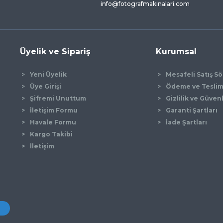
info@fotografmakinalari.com
Üyelik ve Sipariş
Kurumsal
Yeni Üyelik
Mesafeli Satış S
Üye Girişi
Ödeme ve Tesli
Şifremi Unuttum
Gizlilik ve Güven
İletişim Formu
Garanti Şartları
Gönder
Havale Formu
İade Şartları
Kargo Takibi
İletişim