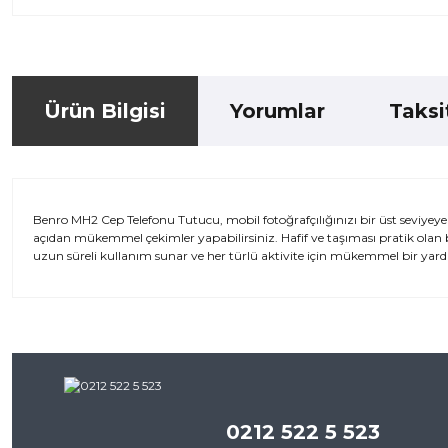
Ürün Bilgisi
Yorumlar
Taksi
Benro MH2 Cep Telefonu Tutucu, mobil fotoğrafçılığınızı bir üst seviyeye 
açıdan mükemmel çekimler yapabilirsiniz. Hafif ve taşıması pratik olan b
uzun süreli kullanım sunar ve her türlü aktivite için mükemmel bir yardı
Bu ürünün fiyat bilgisi, resim, ürün açıklamalarında ve diğer kon
iletebilirsiniz.
Bu ürü
Görüş ve önerileriniz için teşekkür ederiz.
0212 522 5 523
Ürün resmi kalitesiz, bozuk veya görüntülenemiyor.