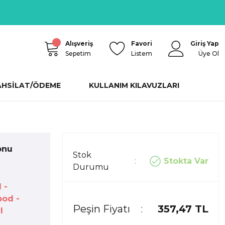
Alışveriş
Favori
Giriş Yap
Sepetim
Listem
Üye Ol
AHSİLAT/ÖDEME
KULLANIM KILAVUZLARI
onu
Stok
Stokta Var
Durumu
 -
od -
Peşin Fiyatı
357,47 TL
l