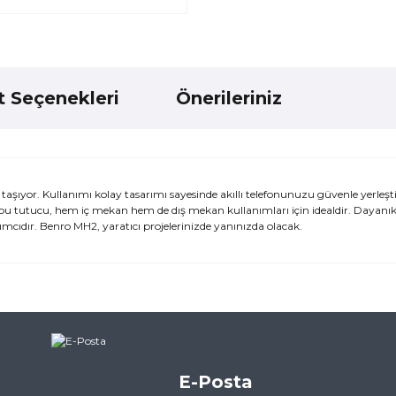
t Seçenekleri
Önerileriniz
taşıyor. Kullanımı kolay tasarımı sayesinde akıllı telefonunuzu güvenle yerleşti
u tutucu, hem iç mekan hem de dış mekan kullanımları için idealdir. Dayanıklı
mcıdır. Benro MH2, yaratıcı projelerinizde yanınızda olacak.
ularda yetersiz gördüğünüz noktaları öneri formunu kullanarak tarafımı
ne ilk yorumu siz yapın!
E-Posta
Yorum Yaz