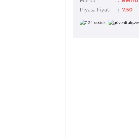
Marka
Benro
Piyasa Fiyatı
7.50