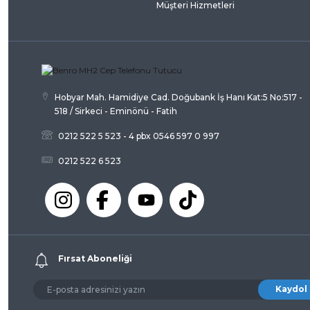
Müşteri Hizmetleri
Ürün açıklamasında eksik bilgiler bulunuyor.
Ürün bilgilerinde hatalar bulunuyor.
Ürün fiyatı diğer sitelerden daha pahalı.
Bu ürüne benzer farklı alternatifler olmalı.
Hobyar Mah. Hamidiye Cad. Doğubank İş Hanı Kat:5 No:517 -
518 / Sirkeci - Eminönü - Fatih
0212 522 5 523 - 4 pbx 0546 597 0 997
0212 522 6 523
Fırsat Aboneliği
Kaydol