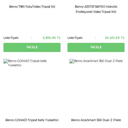
Benro T981 Foto/Video Tripod Kit
Benro A3573FS6PRO Hidrolik
Profesyonel Video Tripod Kiti
Liste Fiyatı
5.816,95 TL
Liste Fiyatı
25.413,39 TL
İNCELE
İNCELE
Benro GDHAD1 Tripod Kafa Yükseltici
Benro ArcaSmart 360 Dual Z Plate