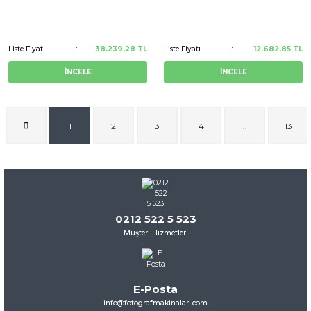
Liste Fiyatı
38.239,28 TL
Liste Fiyatı
12.682,85 TL
İNCELE
İNCELE
1
2
3
4
..
13
0212 522 5 523
Müşteri Hizmetleri
E-Posta
info@fotografmakinalari.com