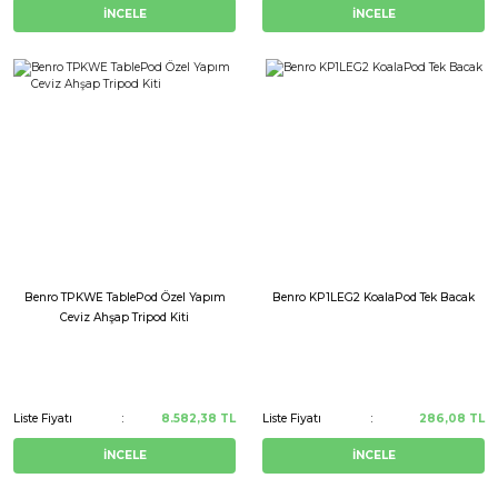
İNCELE
İNCELE
Benro TPKWE TablePod Özel Yapım
Benro KP1LEG2 KoalaPod Tek Bacak
Ceviz Ahşap Tripod Kiti
Liste Fiyatı
8.582,38 TL
Liste Fiyatı
286,08 TL
İNCELE
İNCELE