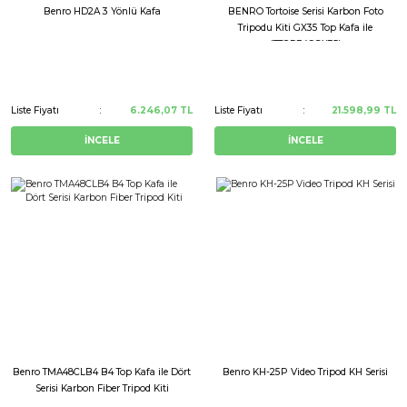
Benro HD2A 3 Yönlü Kafa
BENRO Tortoise Serisi Karbon Foto
Tripodu Kiti GX35 Top Kafa ile
(TTOR34CGX35)
Liste Fiyatı
6.246,07 TL
Liste Fiyatı
21.598,99 TL
İNCELE
İNCELE
Benro TMA48CLB4 B4 Top Kafa ile Dört
Benro KH-25P Video Tripod KH Serisi
Serisi Karbon Fiber Tripod Kiti