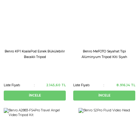
Benro KP1 KoalaPod Esnek Bükülebilir
Benro MeFOTO Seyahat Tipi
Bacaklı Tripod
Alüminyum Tripod Kiti Siyah
Liste Fiyatı
2.145,60 TL
Liste Fiyatı
8.916,14 TL
İNCELE
İNCELE