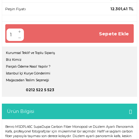
Peşin Fiyatı
12.301,41 TL
Sepete Ekle
Kurumsal Teklif ve Toplu Sipariş
Biz Kimiz
Parçalı Ödeme Nasıl Yapılır ?
İstanbul İçi Kurye Gönderimi
Mağazadan Teslim Seçeneği
0212 522 5 523
Ürün Bilgisi
Benro MSDPL46C SupaDupa Carbon Fiber Monopod ve Düzlem Ayarlı Panoramik
Kafa, profesyonel fotoğrafçılar için mükemmel bir seçimdir. Hafif ve sağlam carbon
fiber yapısıyla taşıması son derece kolaydır. Düzlem ayarlı panoramik kafa, keskin