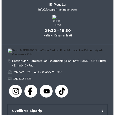
E-Posta
Ürün fiyatı diğer sitelerden daha pahalı.
info@fotografmakinalari.com
Bu ürüne benzer farklı alternatifler olmalı.
09:30 - 18:30
Haftaiçi Çalışma Saati
Gönder
Hobyar Mah. Hamidiye Cad. Doğubank İş Hanı Kat:5 No:517 - 518 / Sirkeci
- Eminönü - Fatih
0212 522 5 523 - 4 pbx 0546 597 0 997
0212 522 6 523
Üyelik ve Sipariş