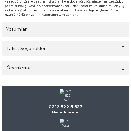
ve net görüntüler elde etmenizi sağlar. Hem doğa yürüyüşlerinde hem de stüdyo
çekimlerinde güvenilir bir performans sunar. Estetik tasarımı ve kullanım kolaylığı
ile her fotoğrafçının ekipmanında yer almalıdır. Dayanıklılığı ve işlevselliği ile
uzun ömürlü bir yatırım yapmanın tam zamanı.
Yorumlar
Taksit Seçenekleri
Bu ürüne ilk yorumu siz yapın!
Önerileriniz
Yorum Yaz
Bu ürünün fiyat bilgisi, resim, ürün açıklamalarında ve diğer
konularda yetersiz gördüğünüz noktaları öneri formunu
kullanarak tarafımıza iletebilirsiniz.
Görüş ve önerileriniz için teşekkür ederiz.
0212 522 5 523
Müşteri Hizmetleri
Ürün resmi kalitesiz, bozuk veya görüntülenemiyor.
Ürün açıklamasında eksik bilgiler bulunuyor.
Ürün bilgilerinde hatalar bulunuyor.