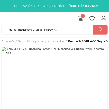
1500 TL ve ÜZERİ SİPARİŞLERİNİZDE
ÜCRETSİZ KARGO!
Anasayfa
Benro Monopodlar
Monopodlar
Benro MSDPL46C SupaDup