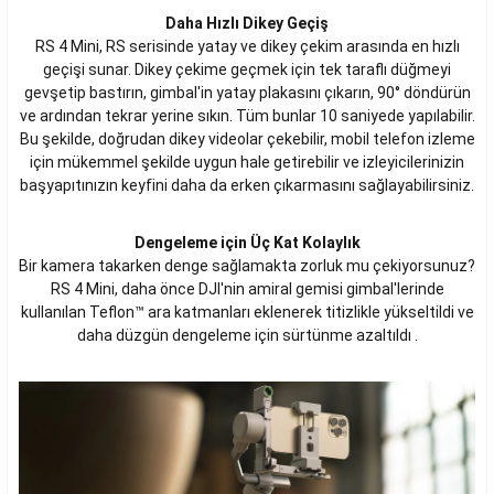
Daha Hızlı Dikey Geçiş
RS 4 Mini, RS serisinde yatay ve dikey çekim arasında en hızlı
geçişi sunar. Dikey çekime geçmek için tek taraflı düğmeyi
gevşetip bastırın, gimbal'in yatay plakasını çıkarın, 90° döndürün
ve ardından tekrar yerine sıkın. Tüm bunlar 10 saniyede yapılabilir.
Bu şekilde, doğrudan dikey videolar çekebilir, mobil telefon izleme
için mükemmel şekilde uygun hale getirebilir ve izleyicilerinizin
başyapıtınızın keyfini daha da erken çıkarmasını sağlayabilirsiniz.
Dengeleme için Üç Kat Kolaylık
Bir kamera takarken denge sağlamakta zorluk mu çekiyorsunuz?
RS 4 Mini, daha önce DJI'nin amiral gemisi gimbal'lerinde
kullanılan Teflon™ ara katmanları eklenerek titizlikle yükseltildi ve
daha düzgün dengeleme için sürtünme azaltıldı .