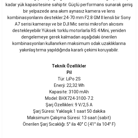
kadar yük kapasitesine sahiptir. Güçlü performans sunarak geniş
bir yelpazede ana akım aynasız kamera ve lens
kombinasyonlarını destekler.24-70 mm F2.8 GM II lensli bir Sony
A7 serisi kamerayı ve bir DJI Mic serisi mikrofon alıcısını
destekleyebilir.Yüksek torklu motorlarla RS 4 Mini, yeniden
dengelemeye gerek kalmadan aşağıdaki önerilen
kombinasyonları kullanırken maksimum odak uzaklıklarına
yakınlaştırma yapıldığında kararlı çekimi koruyabilir.
Teknik Özellikler
Pil
Tür: LiPo 2S
Enerji: 22,32 Wh
Kapasite: 3100 mAh
Model: BHX724-3100-7.2
Şarj Özellikleri: 9 V/2,5 A
Şarj Süresi: Yaklaşık 1 saat 50 dakika
Maksimum Çalışma Süresi: 13 saat (sabit)
Önerilen Şarj Sıcaklığı: 5° ila 40° C (41° ila 104° F)