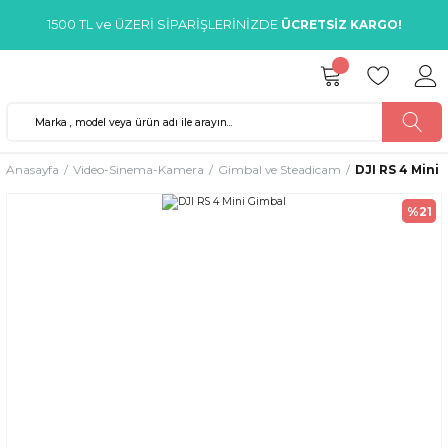
1500 TL ve ÜZERİ SİPARİŞLERİNİZDE
ÜCRETSİZ KARGO!
Anasayfa
Video-Sinema-Kamera
Gimbal ve Steadicam
DJI RS 4 Mini
%21