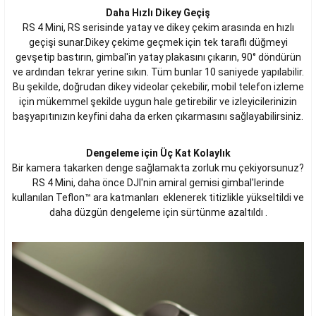
Daha Hızlı Dikey Geçiş
RS 4 Mini, RS serisinde yatay ve dikey çekim arasında en hızlı
geçişi sunar.Dikey çekime geçmek için tek taraflı düğmeyi
gevşetip bastırın, gimbal'in yatay plakasını çıkarın, 90° döndürün
ve ardından tekrar yerine sıkın. Tüm bunlar 10 saniyede yapılabilir.
Bu şekilde, doğrudan dikey videolar çekebilir, mobil telefon izleme
için mükemmel şekilde uygun hale getirebilir ve izleyicilerinizin
başyapıtınızın keyfini daha da erken çıkarmasını sağlayabilirsiniz.
Dengeleme için Üç Kat Kolaylık
Bir kamera takarken denge sağlamakta zorluk mu çekiyorsunuz?
RS 4 Mini, daha önce DJI'nin amiral gemisi gimbal'lerinde
kullanılan Teflon™ ara katmanları eklenerek titizlikle yükseltildi ve
daha düzgün dengeleme için sürtünme azaltıldı .