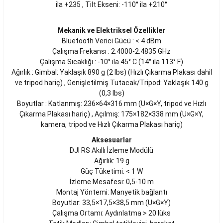
ila +235 , Tilt Ekseni: -110° ila +210°
Mekanik ve Elektriksel Özellikler
Bluetooth Verici Gücü : < 4 dBm
Çalışma Frekansı : 2.4000-2.4835 GHz
Çalışma Sıcaklığı : -10° ila 45° C (14° ila 113° F)
Ağırlık : Gimbal: Yaklaşık 890 g (2 lbs) (Hızlı Çıkarma Plakası dahil
ve tripod hariç) , Genişletilmiş Tutacak/Tripod: Yaklaşık 140 g
(0,3 lbs)
Boyutlar : Katlanmış: 236×64×316 mm (U×G×Y, tripod ve Hızlı
Çıkarma Plakası hariç) , Açılmış: 175×182×338 mm (U×G×Y,
kamera, tripod ve Hızlı Çıkarma Plakası hariç)
Aksesuarlar
DJI RS Akıllı İzleme Modülü
Ağırlık: 19 g
Güç Tüketimi: < 1 W
İzleme Mesafesi: 0,5-10 m
Montaj Yöntemi: Manyetik bağlantı
Boyutlar: 33,5×17,5×38,5 mm (U×G×Y)
Çalışma Ortamı: Aydınlatma > 20 lüks