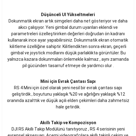
Düşünceli UI Yükseltmeleri
Dokunmatik ekran artık simgeleri daha net gösteriyor ve daha
akıcı çalışıyor. Yeni gimbal durum uyarıları eklendi ve
parametreleri özelleştirirken değerleri doğrudan ön kadranı
kullanarak ince ayar yapabilirsiniz. Dokunmatik ekran otomatik
kilitleme özelliğine sahiptir. Kilitlendikten sonra ekran, geçerli
gimbal ve joystick modlarını düşük parlaklıkta görüntüler. Bu
yalnızca kazara dokunmaları önlemekle kalmaz , aynı zamanda
pil gücünden tasarruf etmeye de yardımcı olur .
Mini için Evrak Çantası Sapı
RS 4 Mini için özel olarak yeni nesil bir evrak çantası sapı
geliştirdik , boyutunu yaklaşık %20 ve ağırlığını yaklaşık %12
oranında azalttık ve düşük açılı elden çekimleri daha zahmetsiz
hale getirdik.
Akıllı Takip ve Kompozisyon
DJI RS Akıllı Takip Modülünü tanıtıyoruz , RS 4 serisinin yeni
evrensel aksesuarı. Acemi videografçılara akıllı takipli çekim ve