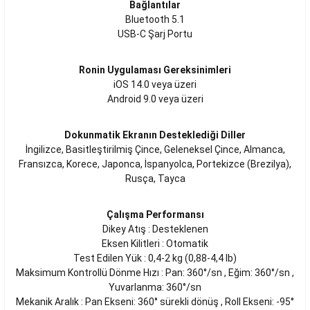
Bağlantılar
Bluetooth 5.1
USB-C Şarj Portu
Ronin Uygulaması Gereksinimleri
iOS 14.0 veya üzeri
Android 9.0 veya üzeri
Dokunmatik Ekranın Desteklediği Diller
İngilizce, Basitleştirilmiş Çince, Geleneksel Çince, Almanca,
Fransızca, Korece, Japonca, İspanyolca, Portekizce (Brezilya),
Rusça, Tayca
Çalışma Performansı
Dikey Atış : Desteklenen
Eksen Kilitleri : Otomatik
Test Edilen Yük : 0,4-2 kg (0,88-4,4 lb)
Maksimum Kontrollü Dönme Hızı : Pan: 360°/sn , Eğim: 360°/sn ,
Yuvarlanma: 360°/sn
Mekanik Aralık : Pan Ekseni: 360° sürekli dönüş , Roll Ekseni: -95°