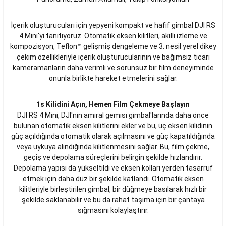
İçerik oluşturucuları için yepyeni kompakt ve hafif gimbal DJI RS
4 Mini'yi tanıtıyoruz. Otomatik eksen kilitleri, akıllı izleme ve
kompozisyon, Teflon™ gelişmiş dengeleme ve 3. nesil yerel dikey
çekim özellikleriyle içerik oluşturucularının ve bağımsız ticari
kameramanların daha verimli ve sorunsuz bir film deneyiminde
onunla birlikte hareket etmelerini sağlar.
1s Kilidini Açın, Hemen Film Çekmeye Başlayın
DJI RS 4 Mini, DJI'nin amiral gemisi gimbal'larında daha önce
bulunan otomatik eksen kilitlerini ekler ve bu, üç eksen kilidinin
güç açıldığında otomatik olarak açılmasını ve güç kapatıldığında
veya uykuya alındığında kilitlenmesini sağlar. Bu, film çekme,
geçiş ve depolama süreçlerini belirgin şekilde hızlandırır.
Depolama yapısı da yükseltildi ve eksen kolları yerden tasarruf
etmek için daha düz bir şekilde katlandı. Otomatik eksen
kilitleriyle birleştirilen gimbal, bir düğmeye basılarak hızlı bir
şekilde saklanabilir ve bu da rahat taşıma için bir çantaya
sığmasını kolaylaştırır.