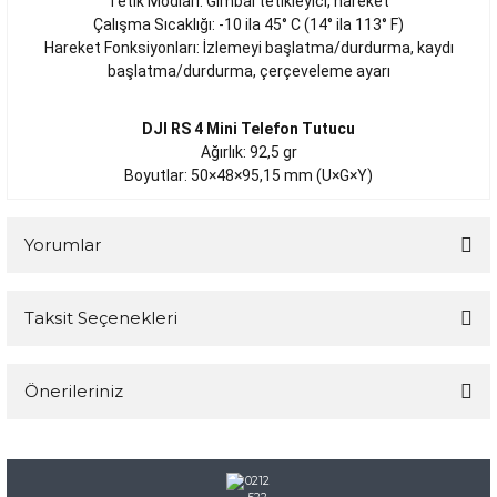
Tetik Modları: Gimbal tetikleyici, hareket
Çalışma Sıcaklığı: -10 ila 45° C (14° ila 113° F)
Hareket Fonksiyonları: İzlemeyi başlatma/durdurma, kaydı
başlatma/durdurma, çerçeveleme ayarı
DJI RS 4 Mini Telefon Tutucu
Ağırlık: 92,5 gr
Boyutlar: 50×48×95,15 mm (U×G×Y)
Yorumlar
Taksit Seçenekleri
Bu ürüne ilk yorumu siz yapın!
Önerileriniz
Yorum Yaz
Bu ürünün fiyat bilgisi, resim, ürün açıklamalarında ve diğer
konularda yetersiz gördüğünüz noktaları öneri formunu
kullanarak tarafımıza iletebilirsiniz.