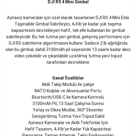
DJI RS 4 Mini Gimbal
Aynasız kameralar için özel olarak tasarlanan DJI RS 4 Mini Elde
Taşınabilir Gimbal Sabitleyici, 4,4 lb'ye kadar yük taşıma
kapasitesini destekleyen hafif, tek elle kullanılan bir gimbal
sabitleyicidir. Bu tek tutma yeri gimbal, gelişmiş performans için
DJI RS sabitleme algoritmasını kullanır. Sadece 2 lb ağırlığında
olan bu gimbal, dahili 3100mAh pil sayesinde 13 saate kadar akıcı
video çekebilir ve çıkarılabilir uzatılmış tutma yeri/tripod
tarafından desteklenir.
Genel Özellikler
Akıllı Takip Modülü ile çalışır
NATO Kulplar ve Aksesuarlar Portu
Bluetooth/USB-C ile Kamera Kontrolü
3100mAh Pil, 13 Saat Çalışma Süresi
Yatay ve Dikey Modlar, 360° Eksenler
Genişletilmiş Tutma Yeri/Tripod Dahil
Aynasız Kameralar ve Akıllı Telefonlar İçin
Hafif Tasarım, 4,4 lb'ye Kadar Yük Kapasitesi
Panorama, Zaman Atlamalı, Takip Fonksiyonları