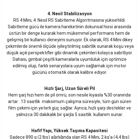
4. Nesil Stabilizasyon
RS 4 Mini, 4. Nesil RS Sabitleme Algoritmasına yükseltildi.
Sabitleme gücü ile kamera hareketinin dokunsal hissi arasında
üstün bir denge kurarak hem mükemmel performans hem de
gelişmiş bir kullanıcı deneyimi sunuyor. Ek olarak, RS 4 Mini dikey
çekimlerde önemli ölçüde iyileştirilmiş sabitlik sunarak koşu veya
düşük açılı perspektifler gibi dinamik çekimleri kolayca sabitliyor.
Dahası, gimbal çeşitli kameralarla uyumluluk için optimize
edilmiş olup, farklı senaryolara uyum sağlamak için motor
gücünü otomatik olarak kalibre ediyor.
Hızlı Şarj, Uzun Süreli Pil
Hem şarj hızı hem de pil ömrü, son nesile kıyasla %30 oranında
artar . 13 saatlik maksimum çalışma süresiyle, tüm gün süren
film çekimi için yeterli güç sağlar. Ayrıca, hızlı şarjı destekler ve
yalnızca 30 dakikalık bir şarjla 5 saatlik kullanım sunar.
Hafif Yapı, Yüksek Taşıma Kapasitesi
Sadece 890 g (2 lbs) ağırlığında olan RS 4 Mini, 2 kg'a (4,4 lbs)