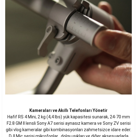
Kameraları ve Akıllı Telefonları Yönetir
Hafif RS 4 Mini, 2 kg (4,4 lbs) yük kapasitesi sunarak, 24-70 mm
F2.8 GM II lensli Sony A7 serisi aynasız kamera ve Sony ZV serisi
gibi vlog kameralar gibi kombinasyonları zahmetsizce idare eder.
DJI Mic serisi mikrofonlar , dolgu ışıkları ve diğer aksesuarlarla