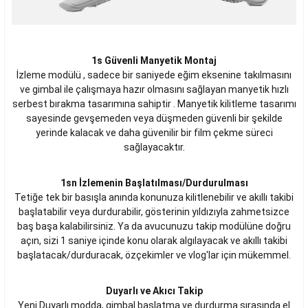
1s Güvenli Manyetik Montaj
İzleme modülü , sadece bir saniyede eğim eksenine takılmasını
ve gimbal ile çalışmaya hazır olmasını sağlayan manyetik hızlı
serbest bırakma tasarımına sahiptir . Manyetik kilitleme tasarımı
sayesinde gevşemeden veya düşmeden güvenli bir şekilde
yerinde kalacak ve daha güvenilir bir film çekme süreci
sağlayacaktır.
1sn İzlemenin Başlatılması/Durdurulması
Tetiğe tek bir basışla anında konunuza kilitlenebilir ve akıllı takibi
başlatabilir veya durdurabilir, gösterinin yıldızıyla zahmetsizce
baş başa kalabilirsiniz. Ya da avucunuzu takip modülüne doğru
açın, sizi 1 saniye içinde konu olarak algılayacak ve akıllı takibi
başlatacak/durduracak, özçekimler ve vlog'lar için mükemmel.
Duyarlı ve Akıcı Takip
Yeni Duyarlı modda, gimbal başlatma ve durdurma sırasında el