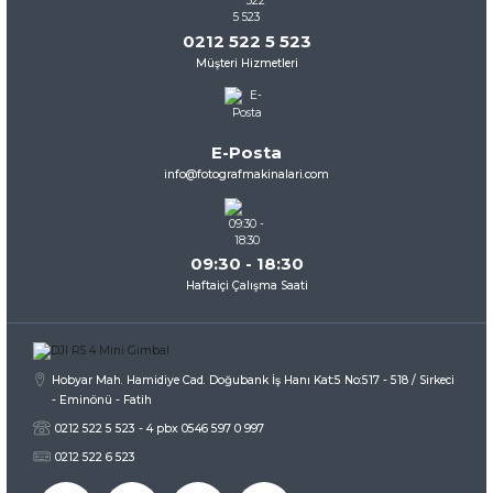
Görüş ve önerileriniz için teşekkür ederiz.
0212 522 5 523
Müşteri Hizmetleri
Ürün resmi kalitesiz, bozuk veya görüntülenemiyor.
Ürün açıklamasında eksik bilgiler bulunuyor.
Ürün bilgilerinde hatalar bulunuyor.
E-Posta
Ürün fiyatı diğer sitelerden daha pahalı.
info@fotografmakinalari.com
Bu ürüne benzer farklı alternatifler olmalı.
09:30 - 18:30
Haftaiçi Çalışma Saati
Gönder
Hobyar Mah. Hamidiye Cad. Doğubank İş Hanı Kat:5 No:517 - 518 / Sirkeci
- Eminönü - Fatih
0212 522 5 523 - 4 pbx 0546 597 0 997
0212 522 6 523