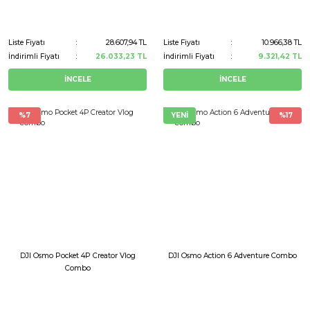
Liste Fiyatı
28.607,94 TL
Liste Fiyatı
10.966,38 TL
İndirimli Fiyatı
26.033,23 TL
İndirimli Fiyatı
9.321,42 TL
İNCELE
İNCELE
%7
YENİ
%17
DJI Osmo Pocket 4P Creator Vlog
DJI Osmo Action 6 Adventure Combo
Combo