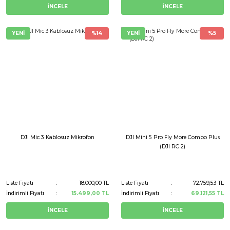
İNCELE
İNCELE
YENİ
%14
YENİ
%5
DJI Mic 3 Kablosuz Mikrofon
DJI Mini 5 Pro Fly More Combo Plus
(DJI RC 2)
Liste Fiyatı
18.000,00 TL
Liste Fiyatı
72.759,53 TL
İndirimli Fiyatı
15.499,00 TL
İndirimli Fiyatı
69.121,55 TL
İNCELE
İNCELE