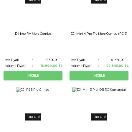
TÜKENDİ
TÜKENDİ
Dji Neo Fly More Combo
DJI Mini 4 Pro Fly More Combo (RC 2)
Liste Fiyatı
19.500,00 TL
Liste Fiyatı
51.360,00 TL
İndirimli Fiyatı
16.999,00 TL
İndirimli Fiyatı
47.845,00 TL
İNCELE
İNCELE
TÜKENDİ
TÜKENDİ