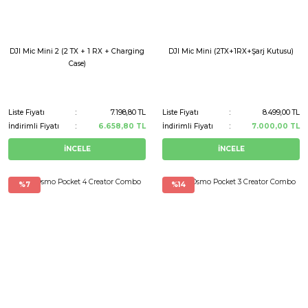
DJI Mic Mini 2 (2 TX + 1 RX + Charging
DJI Mic Mini (2TX+1RX+Şarj Kutusu)
Case)
Liste Fiyatı
7.198,80 TL
Liste Fiyatı
8.499,00 TL
İndirimli Fiyatı
6.658,80 TL
İndirimli Fiyatı
7.000,00 TL
İNCELE
İNCELE
%7
%14