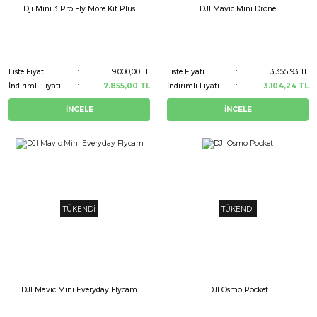
Dji Mini 3 Pro Fly More Kit Plus
DJI Mavic Mini Drone
Liste Fiyatı
9.000,00 TL
Liste Fiyatı
3.355,93 TL
İndirimli Fiyatı
7.855,00 TL
İndirimli Fiyatı
3.104,24 TL
İNCELE
İNCELE
TÜKENDİ
TÜKENDİ
DJI Mavic Mini Everyday Flycam
DJI Osmo Pocket