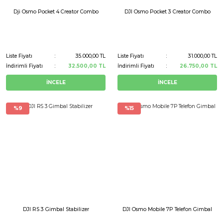
Dji Osmo Pocket 4 Creator Combo
DJI Osmo Pocket 3 Creator Combo
Liste Fiyatı
35.000,00 TL
Liste Fiyatı
31.000,00 TL
İndirimli Fiyatı
32.500,00 TL
İndirimli Fiyatı
26.750,00 TL
İNCELE
İNCELE
%9
%15
DJI RS 3 Gimbal Stabilizer
DJI Osmo Mobile 7P Telefon Gimbal