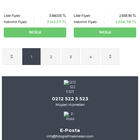
Liste Fiyatı
3.660,00 TL
Liste Fiyatı
2.693,90 TL
İndirimli Fiyatı
3.142,37 TL
İndirimli Fiyatı
2.506,78 TL
İNCELE
İNCELE
1
2
3
4
0212 522 5 523
Müşteri Hizmetleri
E-Posta
info@fotografmakinalari.com