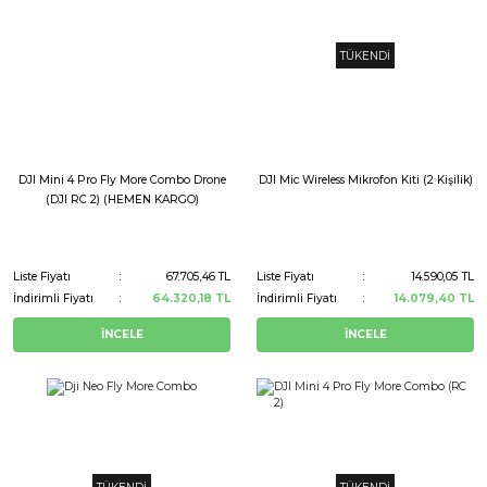
TÜKENDİ
DJI Mini 4 Pro Fly More Combo Drone
DJI Mic Wireless Mikrofon Kiti (2 Kişilik)
(DJI RC 2) (HEMEN KARGO)
Liste Fiyatı
67.705,46 TL
Liste Fiyatı
14.590,05 TL
İndirimli Fiyatı
64.320,18 TL
İndirimli Fiyatı
14.079,40 TL
İNCELE
İNCELE