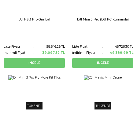
DJI RS 3 Pro Gimbal
DJI Mini 3 Pro (DJI RC Kumanda)
Liste Fiyatı
58.646,28 TL
Liste Fiyatı
46.726,30 TL
İndirimli Fiyatı
39.097,52 TL
İndirimli Fiyatı
44.389,99 TL
İNCELE
İNCELE
TÜKENDİ
TÜKENDİ