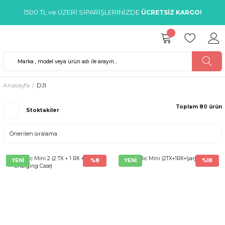
1500 TL ve ÜZERİ SİPARİŞLERİNİZDE
ÜCRETSİZ KARGO!
Anasayfa
DJI
Toplam 80 ürün
Stoktakiler
YENİ
%8
YENİ
%18