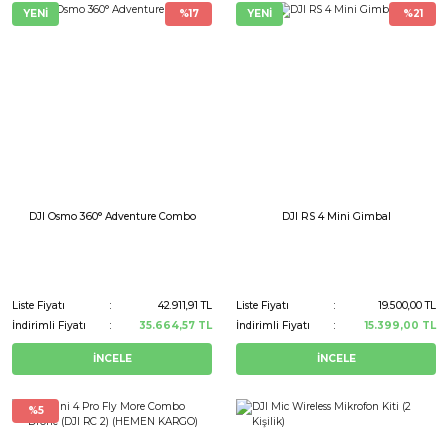
YENİ
%17
YENİ
%21
DJI Osmo 360° Adventure Combo
DJI RS 4 Mini Gimbal
Liste Fiyatı
42.911,91 TL
Liste Fiyatı
19.500,00 TL
İndirimli Fiyatı
35.664,57 TL
İndirimli Fiyatı
15.399,00 TL
İNCELE
İNCELE
%5