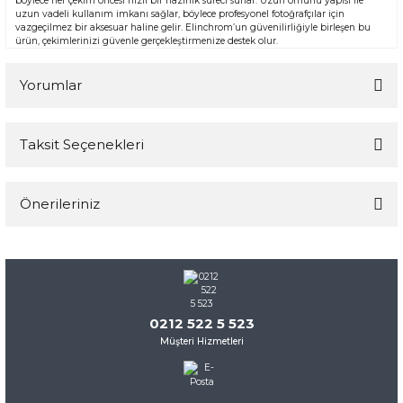
böylece her çekim öncesi hızlı bir hazırlık süreci sunar. Uzun ömürlü yapısı ile
uzun vadeli kullanım imkanı sağlar, böylece profesyonel fotoğrafçılar için
vazgeçilmez bir aksesuar haline gelir. Elinchrom’un güvenilirliğiyle birleşen bu
ürün, çekimlerinizi güvenle gerçekleştirmenize destek olur.
Yorumlar
Taksit Seçenekleri
Bu ürüne ilk yorumu siz yapın!
Önerileriniz
Yorum Yaz
Bu ürünün fiyat bilgisi, resim, ürün açıklamalarında ve diğer
konularda yetersiz gördüğünüz noktaları öneri formunu
kullanarak tarafımıza iletebilirsiniz.
Görüş ve önerileriniz için teşekkür ederiz.
0212 522 5 523
Müşteri Hizmetleri
Ürün resmi kalitesiz, bozuk veya görüntülenemiyor.
Ürün açıklamasında eksik bilgiler bulunuyor.
Ürün bilgilerinde hatalar bulunuyor.