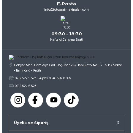
E-Posta
Ürün fiyatı diğer sitelerden daha pahalı.
info@fotografmakinalari.com
Bu ürüne benzer farklı alternatifler olmalı.
09:30 - 18:30
Haftaiçi Çalışma Saati
Gönder
Hobyar Mah. Hamidiye Cad. Doğubank İş Hanı Kat:5 No:517 - 518 / Sirkeci
- Eminönü - Fatih
0212 522 5 523 - 4 pbx 0546 597 0 997
0212 522 6 523
Üyelik ve Sipariş