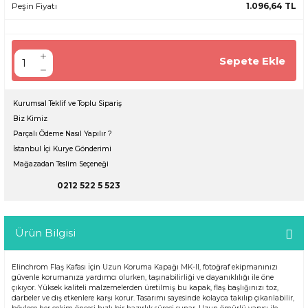
Peşin Fiyatı
1.096,64 TL
Sepete Ekle
Kurumsal Teklif ve Toplu Sipariş
Biz Kimiz
Parçalı Ödeme Nasıl Yapılır ?
İstanbul İçi Kurye Gönderimi
Mağazadan Teslim Seçeneği
0212 522 5 523
Ürün Bilgisi
Elinchrom Flaş Kafası İçin Uzun Koruma Kapağı MK-II, fotoğraf ekipmanınızı
güvenle korumanıza yardımcı olurken, taşınabilirliği ve dayanıklılığı ile öne
çıkıyor. Yüksek kaliteli malzemelerden üretilmiş bu kapak, flaş başlığınızı toz,
darbeler ve dış etkenlere karşı korur. Tasarımı sayesinde kolayca takılıp çıkarılabilir,