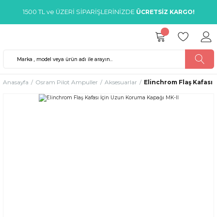
1500 TL ve ÜZERİ SİPARİŞLERİNİZDE
ÜCRETSİZ KARGO!
Anasayfa
Osram Pilot Ampuller
Aksesuarlar
Elinchrom Flaş Kafası 