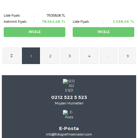
Liste Fiyatı
79.358,06 TL
İndirimli Fiyatı
78.564,48 TL
Liste Fiyatı
3.098,06 TL
İNCELE
İNCELE
1
2
3
4
..
9
0212 522 5 523
Müşteri Hizmetleri
E-Posta
info@fotografmakinalari.com