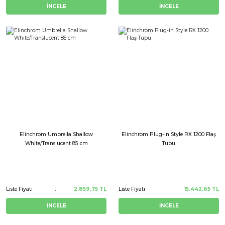
İNCELE
İNCELE
Elinchrom Umbrella Shallow
Elinchrom Plug-in Style RX 1200 Flaş
White/Translucent 85 cm
Tüpü
Liste Fiyatı
2.859,75 TL
Liste Fiyatı
15.442,65 TL
İNCELE
İNCELE