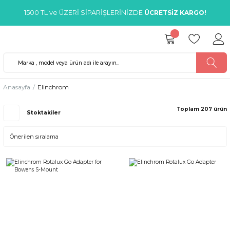
1500 TL ve ÜZERİ SİPARİŞLERİNİZDE
ÜCRETSİZ KARGO!
Anasayfa
Elinchrom
Toplam 207 ürün
Stoktakiler