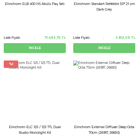
Elinchrom ELB 400 HS Akülü Flaş Seti
Elinchrom Standart Reflektör 50° 21 cm
Dark Grey
Liste Fiyatı
71.493,75 TL
Liste Fiyatı
2.812,09 TL
İNCELE
İNCELE
%1
Elinchrom ELC 125 / 125 TTL Dual
Elinchrom External Diffuser Deep Octa
Studio Monolight Kit
70cm (26187, 26650)