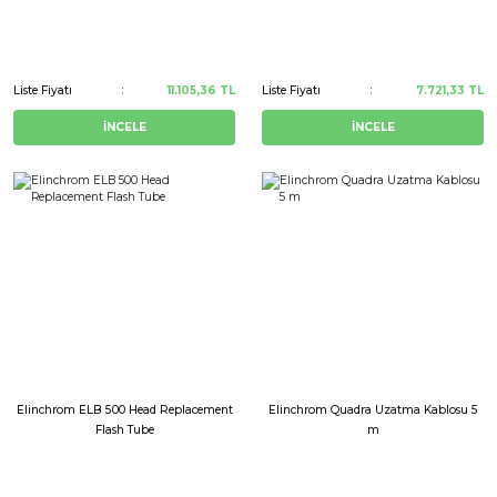
Liste Fiyatı
11.105,36 TL
Liste Fiyatı
7.721,33 TL
İNCELE
İNCELE
Elinchrom ELB 500 Head Replacement
Elinchrom Quadra Uzatma Kablosu 5
Flash Tube
m