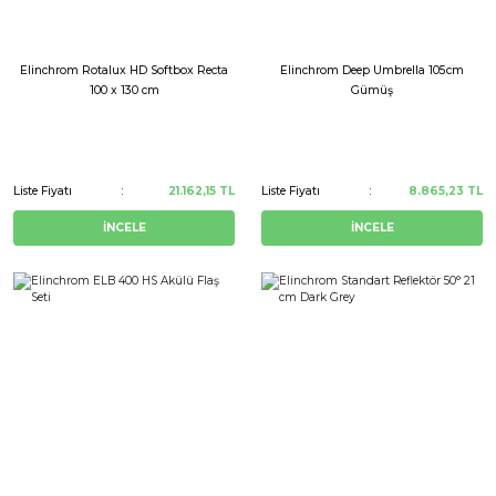
Elinchrom Rotalux HD Softbox Recta
Elinchrom Deep Umbrella 105cm
100 x 130 cm
Gümüş
Liste Fiyatı
21.162,15 TL
Liste Fiyatı
8.865,23 TL
İNCELE
İNCELE