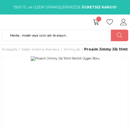
1500 TL ve ÜZERİ SİPARİŞLERİNİZDE
ÜCRETSİZ KARGO!
Anasayfa
Video-Sinema-Kamera
Jimmy jib
Proaim Jimmy Jib 10mt 