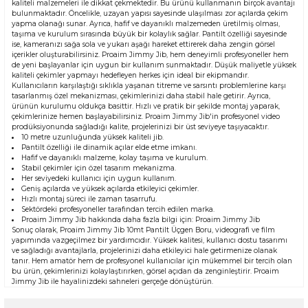
kaliteli malzemeleri ile dikkat çekmektedir. Bu ürünü kullanmanın birçok avantajı
bulunmaktadır. Öncelikle, uzayan yapısı sayesinde ulaşılması zor açılarda çekim
yapma olanağı sunar. Ayrıca, hafif ve dayanıklı malzemeden üretilmiş olması,
taşıma ve kurulum sırasında büyük bir kolaylık sağlar. Pantilt özelliği sayesinde
ise, kameranızı sağa sola ve yukarı aşağı hareket ettirerek daha zengin görsel
içerikler oluşturabilirsiniz. Proaim Jimmy Jib, hem deneyimli profesyoneller hem
de yeni başlayanlar için uygun bir kullanım sunmaktadır. Düşük maliyetle yüksek
kaliteli çekimler yapmayı hedefleyen herkes için ideal bir ekipmandır.
Kullanıcıların karşılaştığı sıklıkla yaşanan titreme ve sarsıntı problemlerine karşı
tasarlanmış özel mekanizması, çekimlerinizi daha stabil hale getirir. Ayrıca,
ürünün kurulumu oldukça basittir. Hızlı ve pratik bir şekilde montaj yaparak,
çekimlerinize hemen başlayabilirsiniz. Proaim Jimmy Jib'in profesyonel video
prodüksiyonunda sağladığı kalite, projelerinizi bir üst seviyeye taşıyacaktır.
10 metre uzunluğunda yüksek kaliteli jib.
Pantilt özelliği ile dinamik açılar elde etme imkanı.
Hafif ve dayanıklı malzeme, kolay taşıma ve kurulum.
Stabil çekimler için özel tasarım mekanizma.
Her seviyedeki kullanıcı için uygun kullanım.
Geniş açılarda ve yüksek açılarda etkileyici çekimler.
Hızlı montaj süreci ile zaman tasarrufu.
Sektördeki profesyoneller tarafından tercih edilen marka.
Proaim Jimmy Jib hakkında daha fazla bilgi için:
Proaim Jimmy Jib
Sonuç olarak, Proaim Jimmy Jib 10mt Pantilt Üçgen Boru, videografi ve film
yapımında vazgeçilmez bir yardımcıdır. Yüksek kalitesi, kullanıcı dostu tasarımı
ve sağladığı avantajlarla, projelerinizi daha etkileyici hale getirmenize olanak
tanır. Hem amatör hem de profesyonel kullanıcılar için mükemmel bir tercih olan
bu ürün, çekimlerinizi kolaylaştırırken, görsel açıdan da zenginleştirir. Proaim
Jimmy Jib ile hayalinizdeki sahneleri gerçeğe dönüştürün.