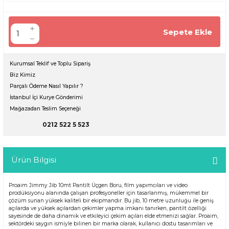
Sepete Ekle
Kurumsal Teklif ve Toplu Sipariş
Biz Kimiz
Parçalı Ödeme Nasıl Yapılır ?
İstanbul İçi Kurye Gönderimi
Mağazadan Teslim Seçeneği
0212 522 5 523
Ürün Bilgisi
Proaim Jimmy Jib 10mt Pantilt Üçgen Boru, film yapımcıları ve video
prodüksiyonu alanında çalışan profesyoneller için tasarlanmış, mükemmel bir
çözüm sunan yüksek kaliteli bir ekipmandır. Bu jib, 10 metre uzunluğu ile geniş
açılarda ve yüksek açılardan çekimler yapma imkanı tanırken, pantilt özelliği
sayesinde de daha dinamik ve etkileyici çekim açıları elde etmenizi sağlar. Proaim,
sektördeki saygın ismiyle bilinen bir marka olarak, kullanıcı dostu tasarımları ve