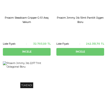
Proaim Steadicam Gripper G-51 Araç
Proaim Jimmy Jib 10mt Pantilt Üçgen
Vakum
Boru
Liste Fiyatı
32.703,50 TL
Liste Fiyatı
242.351,70 TL
İNCELE
İNCELE
TÜKENDİ