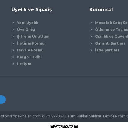
Üyelik ve Sipariş
Kurumsal
Yeni Üyelik
Mesafeli Satış S
Üye Girişi
Ödeme ve Tesli
Şifremi Unuttum
Gizlilik ve Güven
İletişim Formu
Garanti Şartları
Gönder
Havale Formu
İade Şartları
Kargo Takibi
İletişim
Fotografmakinalari.com © 2018-2024 | Tüm Hakları Saklıdır. Digibee.com.t