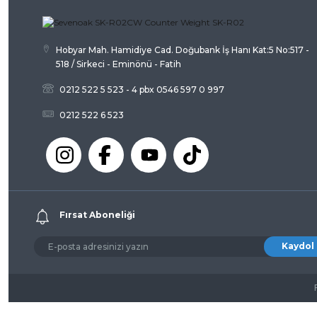
Bu ürüne benzer farklı alternatifler olmalı.
Hobyar Mah. Hamidiye Cad. Doğubank İş Hanı Kat:5 No:517 -
518 / Sirkeci - Eminönü - Fatih
0212 522 5 523 - 4 pbx 0546 597 0 997
0212 522 6 523
Fırsat Aboneliği
Kaydol