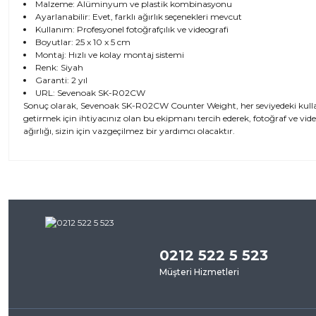
Malzeme: Alüminyum ve plastik kombinasyonu
Ayarlanabilir: Evet, farklı ağırlık seçenekleri mevcut
Kullanım: Profesyonel fotoğrafçılık ve videografi
Boyutlar: 25 x 10 x 5 cm
Montaj: Hızlı ve kolay montaj sistemi
Renk: Siyah
Garanti: 2 yıl
URL:
Sevenoak SK-R02CW
Sonuç olarak, Sevenoak SK-R02CW Counter Weight, her seviyedeki kullan
getirmek için ihtiyacınız olan bu ekipmanı tercih ederek, fotoğraf ve vide
ağırlığı, sizin için vazgeçilmez bir yardımcı olacaktır.
Bu ürünün fiyat bilgisi, resim, ürün açıklamalarında ve diğer kon
iletebilirsiniz.
Bu ürü
Görüş ve önerileriniz için teşekkür ederiz.
0212 522 5 523
Ürün resmi kalitesiz, bozuk veya görüntülenemiyor.
Müşteri Hizmetleri
Ürün açıklamasında eksik bilgiler bulunuyor.
Ürün bilgilerinde hatalar bulunuyor.
Ürün fiyatı diğer sitelerden daha pahalı.