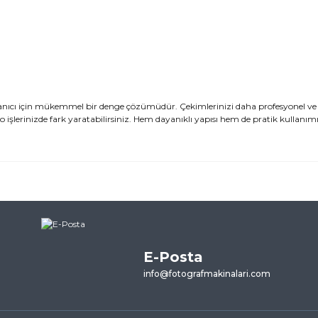
ıcı için mükemmel bir denge çözümüdür. Çekimlerinizi daha profesyonel ve ka
o işlerinizde fark yaratabilirsiniz. Hem dayanıklı yapısı hem de pratik kullanım
ularda yetersiz gördüğünüz noktaları öneri formunu kullanarak tarafımı
ne ilk yorumu siz yapın!
E-Posta
Yorum Yaz
info@fotografmakinalari.com