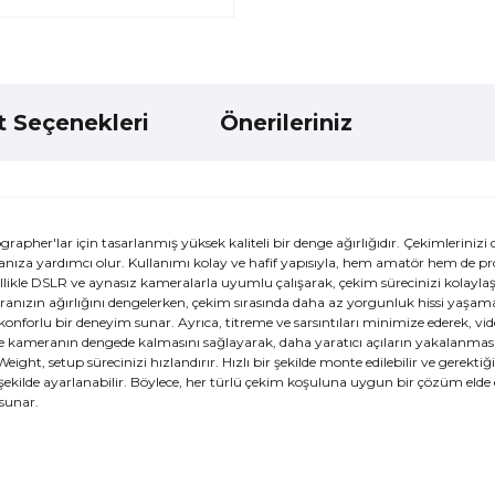
t Seçenekleri
Önerileriniz
her'lar için tasarlanmış yüksek kaliteli bir denge ağırlığıdır. Çekimlerinizi 
nıza yardımcı olur. Kullanımı kolay ve hafif yapısıyla, hem amatör hem de pr
likle DSLR ve aynasız kameralarla uyumlu çalışarak, çekim sürecinizi kolaylaşt
ranızın ağırlığını dengelerken, çekim sırasında daha az yorgunluk hissi yaşama
konforlu bir deneyim sunar. Ayrıca, titreme ve sarsıntıları minimize ederek, vid
e kameranın dengede kalmasını sağlayarak, daha yaratıcı açıların yakalanmas
ht, setup sürecinizi hızlandırır. Hızlı bir şekilde monte edilebilir ve gerekti
 şekilde ayarlanabilir. Böylece, her türlü çekim koşuluna uygun bir çözüm elde 
 sunar.