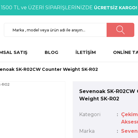
1500 TL ve ÜZERİ SİPARİŞLERİNİZDE
ÜCRETSİZ KARGO!
MSAL SATIŞ
BLOG
İLETİŞİM
ONLİNE T
enoak SK-R02CW Counter Weight SK-R02
Sevenoak SK-R02CW 
Weight SK-R02
Kategori
Çekim
Aksesu
Marka
Seven