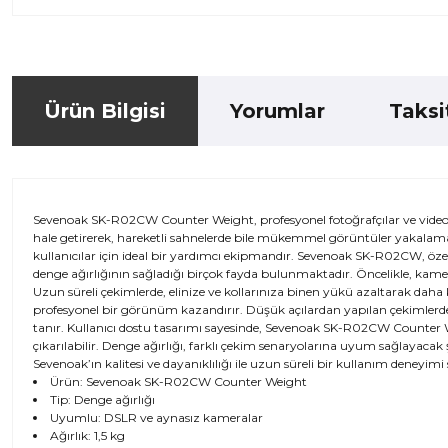
Ürün Bilgisi
Yorumlar
Taksi
Sevenoak SK-R02CW Counter Weight, profesyonel fotoğrafçılar ve videograp
hale getirerek, hareketli sahnelerde bile mükemmel görüntüler yakalama
kullanıcılar için ideal bir yardımcı ekipmandır. Sevenoak SK-R02CW, özel
denge ağırlığının sağladığı birçok fayda bulunmaktadır. Öncelikle, kame
Uzun süreli çekimlerde, elinize ve kollarınıza binen yükü azaltarak daha 
profesyonel bir görünüm kazandırır. Düşük açılardan yapılan çekimlerd
tanır. Kullanıcı dostu tasarımı sayesinde, Sevenoak SK-R02CW Counter Weig
çıkarılabilir. Denge ağırlığı, farklı çekim senaryolarına uyum sağlayacak
Sevenoak’ın kalitesi ve dayanıklılığı ile uzun süreli bir kullanım deneyimi
Ürün: Sevenoak SK-R02CW Counter Weight
Tip: Denge ağırlığı
Uyumlu: DSLR ve aynasız kameralar
Ağırlık: 1,5 kg