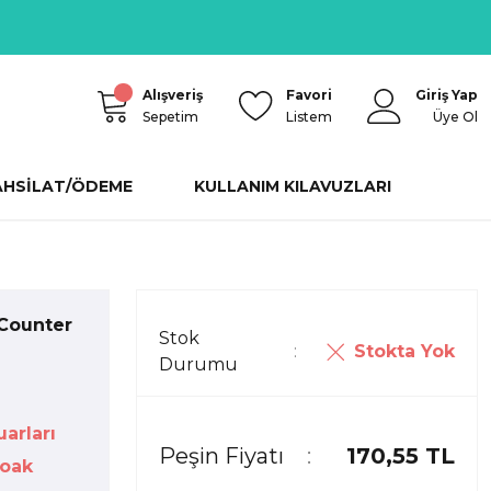
Alışveriş
Favori
Giriş Yap
Sepetim
Listem
Üye Ol
AHSİLAT/ÖDEME
KULLANIM KILAVUZLARI
Counter
Stok
Stokta Yok
Durumu
arları
Peşin Fiyatı
170,55 TL
oak