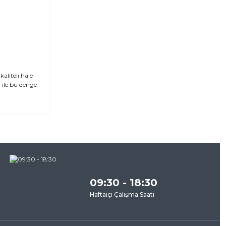
liteli hale
ı ile bu denge
za
09:30 - 18:30
Haftaiçi Çalışma Saati