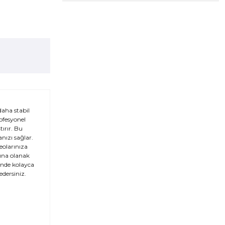
daha stabil
ofesyonel
ırır. Bu
nızı sağlar.
eolarınıza
ına olanak
ğinde kolayca
edersiniz.