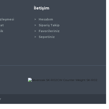
İletişim
özleşmesi
Hesabım
mat
Sipariş Takip
lik
Favorileriniz
Sepetiniz
r