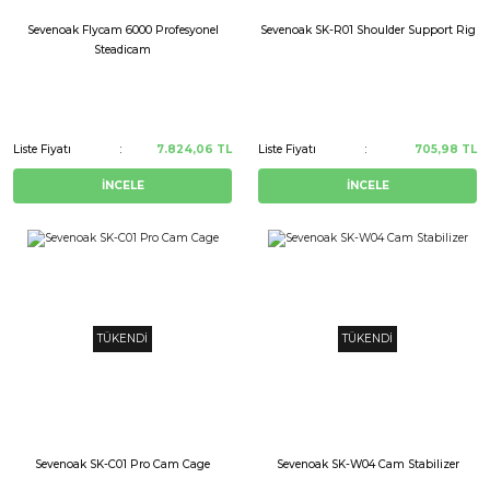
Sevenoak Flycam 6000 Profesyonel
Sevenoak SK-R01 Shoulder Support Rig
Steadicam
Liste Fiyatı
7.824,06 TL
Liste Fiyatı
705,98 TL
İNCELE
İNCELE
TÜKENDİ
TÜKENDİ
Sevenoak SK-C01 Pro Cam Cage
Sevenoak SK-W04 Cam Stabilizer