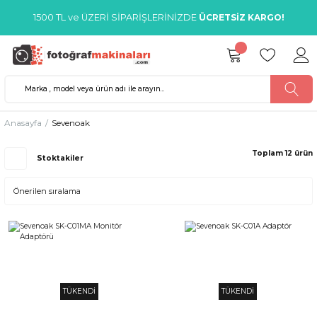
1500 TL ve ÜZERİ SİPARİŞLERİNİZDE
ÜCRETSİZ KARGO!
Anasayfa
Sevenoak
Toplam 12 ürün
Stoktakiler
TÜKENDİ
TÜKENDİ