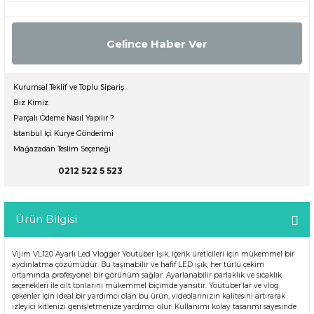
Gelince Haber Ver
Kurumsal Teklif ve Toplu Sipariş
Biz Kimiz
Parçalı Ödeme Nasıl Yapılır ?
İstanbul İçi Kurye Gönderimi
Mağazadan Teslim Seçeneği
0212 522 5 523
Ürün Bilgisi
Vijim VL120 Ayarlı Led Vlogger Youtuber Işık, içerik üreticileri için mükemmel bir
aydınlatma çözümüdür. Bu taşınabilir ve hafif LED ışık, her türlü çekim
ortamında profesyonel bir görünüm sağlar. Ayarlanabilir parlaklık ve sıcaklık
seçenekleri ile cilt tonlarını mükemmel biçimde yansıtır. Youtuber’lar ve vlog
çekenler için ideal bir yardımcı olan bu ürün, videolarınızın kalitesini artırarak
izleyici kitlenizi genişletmenize yardımcı olur. Kullanımı kolay tasarımı sayesinde