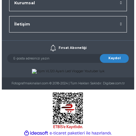
Kurumsal
İletişim
Fırsat Aboneliği
Kaydol
Fotografmakinalari.com © 2018-2024 | Tüm Hakları Saklıdır. Digibee.com.tr
ideasoft
ile
e-