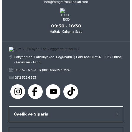
info@fotografmakinalari.com
Bu ürüne benzer farklı alternatifler olmalı.
09:30 - 18:30
Haftaiçi Çalışma Saati
Gönder
Hobyar Mah. Hamidiye Cad. Doğubank İş Hanı Kat:5 No:517 - 518 / Sirkeci
- Eminönü - Fatih
0212 522 5 523 - 4 pbx 0546 597 0 997
0212 522 6 523
Üyelik ve Sipariş