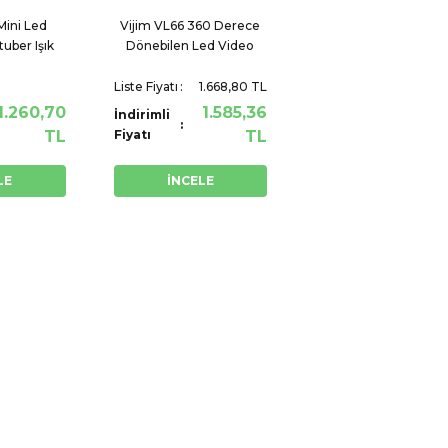
Mini Led
Vijim VL66 360 Derece
uber Işık
Dönebilen Led Video
Işığı
Liste Fiyatı
1.668,80 TL
1.260,70
1.585,36
İndirimli
TL
Fiyatı
TL
LE
İNCELE