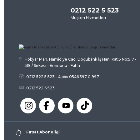
0212 522 5 523
Müşteri Hizmetleri
Hobyar Mah. Hamidiye Cad. Doğubank İş Hanı Kat:5 No:517 -
518 / Sirkeci - Eminönü - Fatih
0212 522 5 523 - 4 pbx 0546 597 0 997
0212 522 6 523
Fırsat Aboneliği