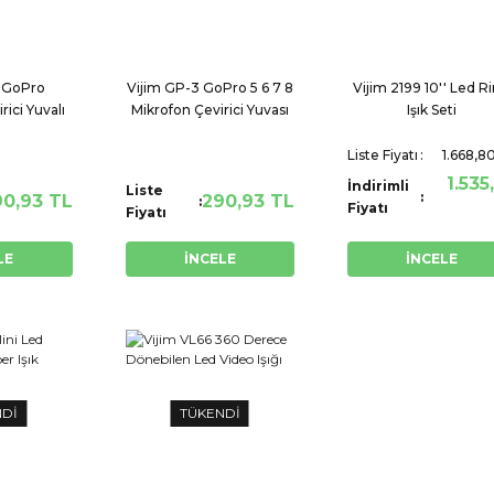
1 GoPro
Vijim GP-3 GoPro 5 6 7 8
Vijim 2199 10'' Led R
rici Yuvalı
Mikrofon Çevirici Yuvası
Işık Seti
ve
Liste Fiyatı
1.668,8
1.535
İndirimli
Liste
90,93 TL
290,93 TL
Fiyatı
Fiyatı
LE
İNCELE
İNCELE
NDİ
TÜKENDİ