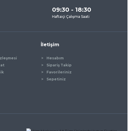
09:30 - 18:30
Haftaiçi Çalışma Saati
İletişim
özleşmesi
Hesabım
mat
Sipariş Takip
lik
Favorileriniz
Sepetiniz