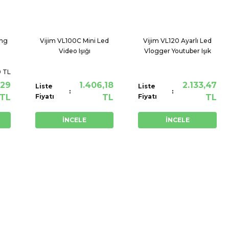
ing
Vijim VL100C Mini Led
Vijim VL120 Ayarlı Led
Video Işığı
Vlogger Youtuber Işık
0 TL
,29
1.406,18
2.133,47
Liste
Liste
TL
Fiyatı
TL
Fiyatı
TL
İNCELE
İNCELE