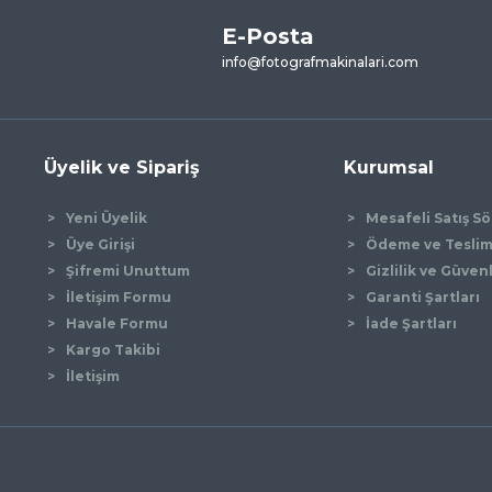
E-Posta
info@fotografmakinalari.com
Üyelik ve Sipariş
Kurumsal
Yeni Üyelik
Mesafeli Satış S
Üye Girişi
Ödeme ve Tesli
Şifremi Unuttum
Gizlilik ve Güven
İletişim Formu
Garanti Şartları
Havale Formu
İade Şartları
Kargo Takibi
İletişim