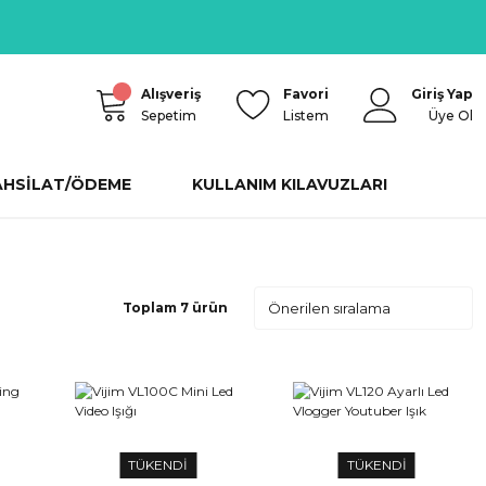
Alışveriş
Favori
Giriş Yap
Sepetim
Listem
Üye Ol
AHSİLAT/ÖDEME
KULLANIM KILAVUZLARI
Toplam 7 ürün
TÜKENDİ
TÜKENDİ