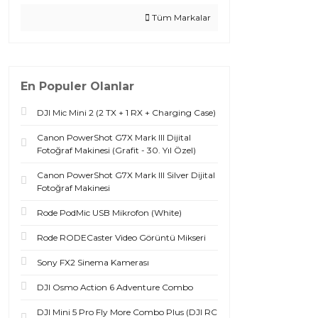
Tüm Markalar
En Populer Olanlar
DJI Mic Mini 2 (2 TX + 1 RX + Charging Case)
Canon PowerShot G7X Mark III Dijital
Fotoğraf Makinesi (Grafit - 30. Yıl Özel)
Canon PowerShot G7X Mark III Silver Dijital
Fotoğraf Makinesi
Rode PodMic USB Mikrofon (White)
Rode RODECaster Video Görüntü Mikseri
Sony FX2 Sinema Kamerası
DJI Osmo Action 6 Adventure Combo
DJI Mini 5 Pro Fly More Combo Plus (DJI RC