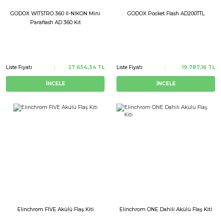
 Çantaları
Voigtlander
GODOX WITSTRO 360 II-NIKON Mini
GODOX Pocket Flash AD200TTL
Paraflash AD 360 Kıt
alar
Liste Fiyatı
27.654,34 TL
Liste Fiyatı
19.787,16 TL
uarları
nleri
İNCELE
İNCELE
ksesuarları
r
Elinchrom FIVE Akülü Flaş Kiti
Elinchrom ONE Dahili Akülü Flaş Kiti