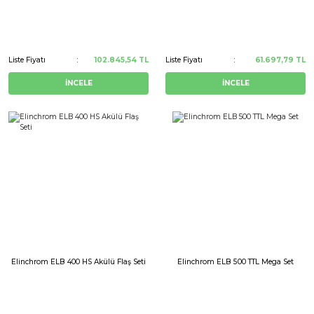
er
Liste Fiyatı
102.845,54 TL
Liste Fiyatı
61.697,79 TL
ör
İNCELE
İNCELE
Elinchrom ELB 400 HS Akülü Flaş Seti
Elinchrom ELB 500 TTL Mega Set