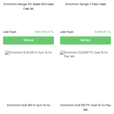
Elinchrom Ranger RX Speed AS/S Head
Elinchrom Ranger S Flash Head
Case Set
Liste Fiyatı
166.975,01 TL
Liste Fiyatı
31.850,17 TL
İNCELE
İNCELE
Elinchrom ELB 400 Hi Sync To Go
Elinchrom ELB 500 TTL Dual To Go Flaş
Seti