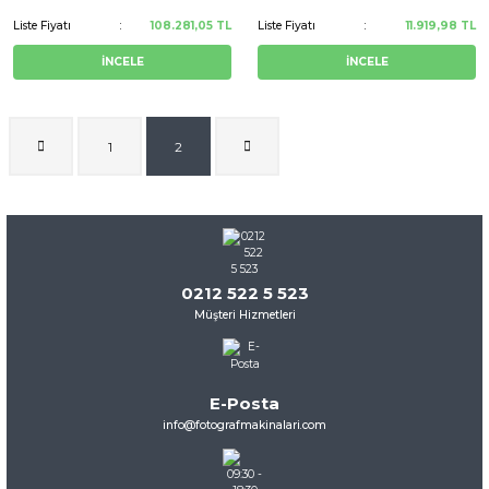
Liste Fiyatı
108.281,05 TL
Liste Fiyatı
11.919,98 TL
İNCELE
İNCELE
1
2
0212 522 5 523
Müşteri Hizmetleri
E-Posta
info@fotografmakinalari.com