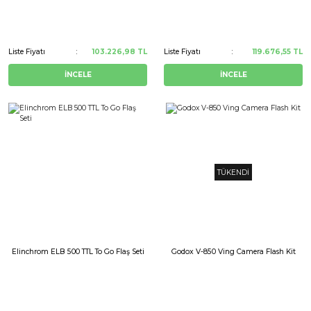
Liste Fiyatı
103.226,98 TL
Liste Fiyatı
119.676,55 TL
İNCELE
İNCELE
TÜKENDİ
Elinchrom ELB 500 TTL To Go Flaş Seti
Godox V-850 Ving Camera Flash Kit