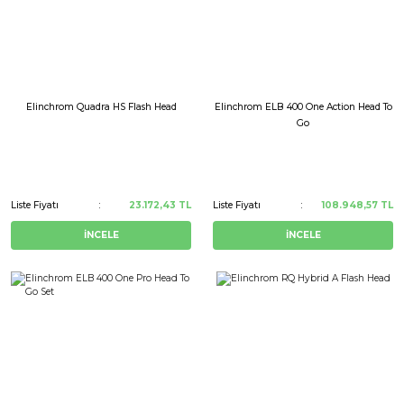
Elinchrom Quadra HS Flash Head
Elinchrom ELB 400 One Action Head To
Go
Liste Fiyatı
23.172,43 TL
Liste Fiyatı
108.948,57 TL
İNCELE
İNCELE