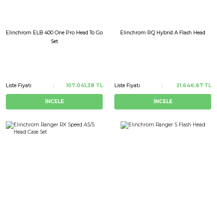
Elinchrom ELB 400 One Pro Head To Go
Elinchrom RQ Hybrid A Flash Head
Set
Liste Fiyatı
107.041,38 TL
Liste Fiyatı
21.646,67 TL
İNCELE
İNCELE