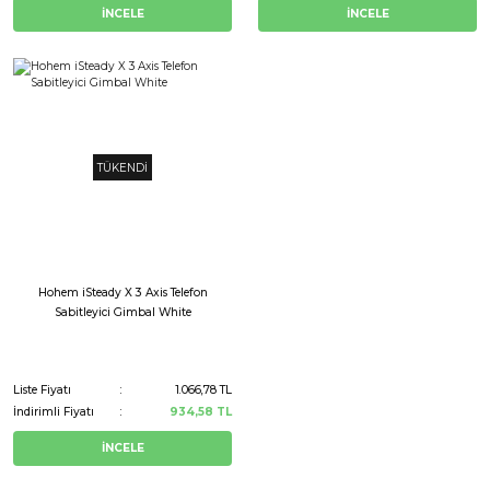
İNCELE
İNCELE
TÜKENDİ
Hohem iSteady X 3 Axis Telefon
Sabitleyici Gimbal White
Liste Fiyatı
1.066,78 TL
İndirimli Fiyatı
934,58 TL
İNCELE