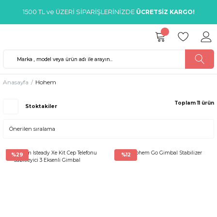
1500 TL ve ÜZERİ SİPARİŞLERİNİZDE
ÜCRETSİZ KARGO!
Anasayfa
Hohem
Toplam 11 ürün
Stoktakiler
%29
%12