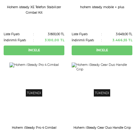
Hohem isteady XE Telefon Stabilizer
hohem isteady mobile + plus
Gimbal Kit
Liste Fiyatı
3.800,00 TL
Liste Fiyatı
3.649,00 TL
İndirimli Fiyatı
3.100,00 TL
İndirimli Fiyatı
3.466,55 TL
İNCELE
İNCELE
TÜKENDİ
TÜKENDİ
Hohem iSteady Pro 4 Gimbal
Hohem iSteady Gear Duo Handle Grip