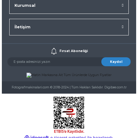
Kurumsal
İletişim
Fırsat Aboneliği
Kaydol
Fotografmakinalari.com © 2018-2024 | Tüm Hakları Saklıdır. Digibee.com.tr
ideasoft
ile
e-