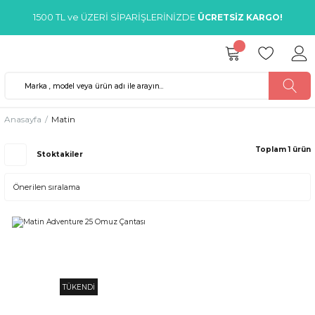
1500 TL ve ÜZERİ SİPARİŞLERİNİZDE
ÜCRETSİZ KARGO!
Anasayfa
Matin
Toplam 1 ürün
Stoktakiler
TÜKENDİ