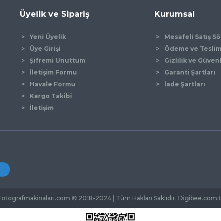
Üyelik ve Sipariş
Kurumsal
Yeni Üyelik
Mesafeli Satış S
Üye Girişi
Ödeme ve Tesli
Şifremi Unuttum
Gizlilik ve Güven
İletişim Formu
Garanti Şartları
Havale Formu
İade Şartları
Kargo Takibi
İletişim
Fotografmakinalari.com © 2018-2024 | Tüm Hakları Saklıdır. Digibee.com.t