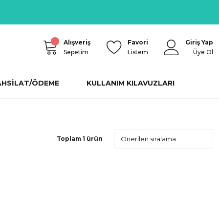
Alışveriş
Favori
Giriş Yap
Sepetim
Listem
Üye Ol
AHSİLAT/ÖDEME
KULLANIM KILAVUZLARI
Toplam 1 ürün