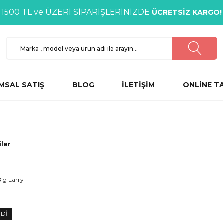
1500 TL ve ÜZERİ SİPARİŞLERİNİZDE
ÜCRETSİZ KARGO!
MSAL SATIŞ
BLOG
İLETİŞİM
ONLİNE T
iler
NDİ