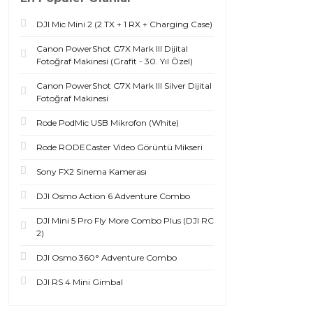
DJI Mic Mini 2 (2 TX + 1 RX + Charging Case)
Canon PowerShot G7X Mark III Dijital
Fotoğraf Makinesi (Grafit - 30. Yıl Özel)
Canon PowerShot G7X Mark III Silver Dijital
Fotoğraf Makinesi
Rode PodMic USB Mikrofon (White)
Rode RODECaster Video Görüntü Mikseri
Sony FX2 Sinema Kamerası
DJI Osmo Action 6 Adventure Combo
DJI Mini 5 Pro Fly More Combo Plus (DJI RC
2)
DJI Osmo 360° Adventure Combo
DJI RS 4 Mini Gimbal