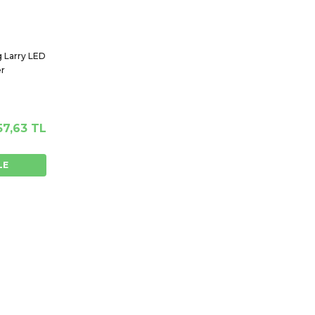
 Larry LED
r
57,63 TL
LE