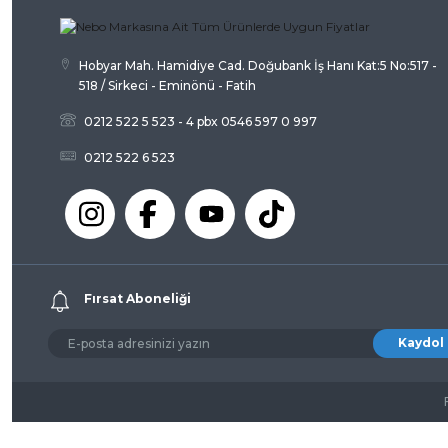
Hobyar Mah. Hamidiye Cad. Doğubank İş Hanı Kat:5 No:517 -
518 / Sirkeci - Eminönü - Fatih
0212 522 5 523 - 4 pbx 0546 597 0 997
0212 522 6 523
Fırsat Aboneliği
Kaydol