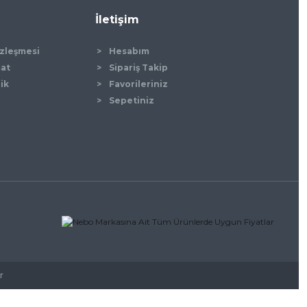
İletişim
özleşmesi
Hesabım
mat
Sipariş Takip
lik
Favorileriniz
Sepetiniz
r