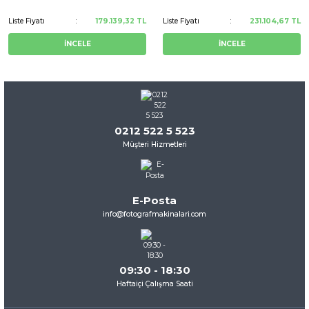
Liste Fiyatı
179.139,32 TL
Liste Fiyatı
231.104,67 TL
İNCELE
İNCELE
0212 522 5 523
Müşteri Hizmetleri
E-Posta
info@fotografmakinalari.com
09:30 - 18:30
Haftaiçi Çalışma Saati