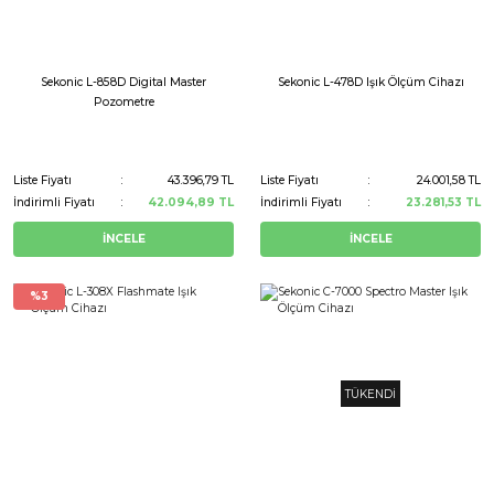
Sekonic L-858D Digital Master
Sekonic L-478D Işık Ölçüm Cihazı
Pozometre
Liste Fiyatı
43.396,79 TL
Liste Fiyatı
24.001,58 TL
İndirimli Fiyatı
42.094,89 TL
İndirimli Fiyatı
23.281,53 TL
İNCELE
İNCELE
%3
TÜKENDİ