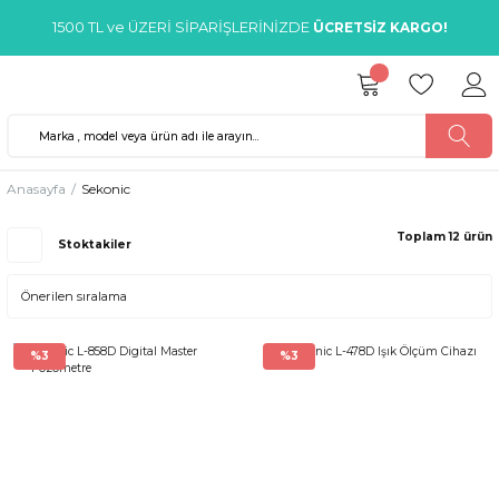
1500 TL ve ÜZERİ SİPARİŞLERİNİZDE
ÜCRETSİZ KARGO!
Anasayfa
Sekonic
Toplam 12 ürün
Stoktakiler
%3
%3