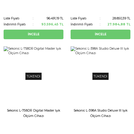
Liste Fiyatı
96.491,19 TL
Liste Fiyatı
28.850,39 TL
İndirimli Fiyatı
93.596,45 TL
İndirimli Fiyatı
27.984,88 TL
İNCELE
İNCELE
TÜKENDİ
TÜKENDİ
Sekonic L-758DR Digital Master Işık
Sekonic L-398A Studio Deluxe III Işık
Ölçüm Cihazı
Ölçüm Cihazı