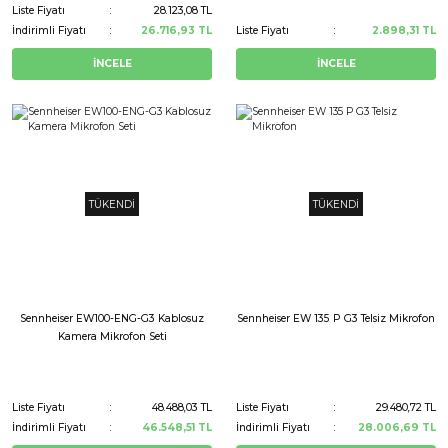
Liste Fiyatı
28.123,08 TL
İndirimli Fiyatı
26.716,93 TL
Liste Fiyatı
2.898,31 TL
İNCELE
İNCELE
TÜKENDİ
TÜKENDİ
Sennheiser EW100-ENG-G3 Kablosuz
Sennheiser EW 135 P G3 Telsiz Mikrofon
Kamera Mikrofon Seti
Liste Fiyatı
48.488,03 TL
Liste Fiyatı
29.480,72 TL
İndirimli Fiyatı
46.548,51 TL
İndirimli Fiyatı
28.006,69 TL