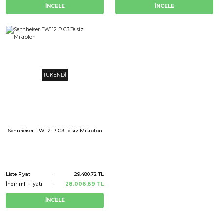
İNCELE
İNCELE
TÜKENDİ
Sennheiser EW112 P G3 Telsiz Mikrofon
Liste Fiyatı
29.480,72 TL
İndirimli Fiyatı
28.006,69 TL
İNCELE