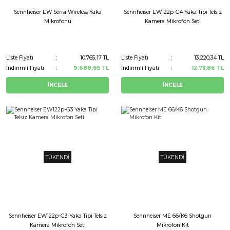
Sennheiser EW Serisi Wireless Yaka
Sennheiser EW122p-G4 Yaka Tipi Telsiz
Mikrofonu
Kamera Mikrofon Seti
Liste Fiyatı
10.765,17 TL
Liste Fiyatı
13.220,34 TL
İndirimli Fiyatı
9.688,65 TL
İndirimli Fiyatı
12.711,86 TL
İNCELE
İNCELE
TÜKENDİ
TÜKENDİ
Sennheiser EW122p-G3 Yaka Tipi Telsiz
Sennheiser ME 66/K6 Shotgun
Kamera Mikrofon Seti
Mikrofon Kit