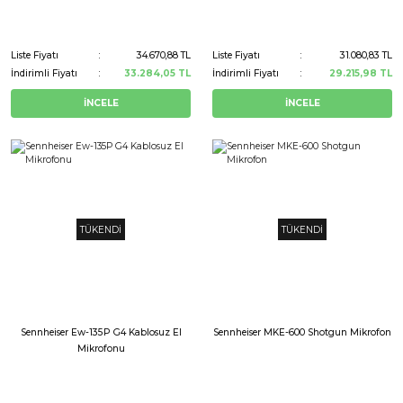
Liste Fiyatı
34.670,88 TL
Liste Fiyatı
31.080,83 TL
İndirimli Fiyatı
33.284,05 TL
İndirimli Fiyatı
29.215,98 TL
İNCELE
İNCELE
TÜKENDİ
TÜKENDİ
Sennheiser Ew-135P G4 Kablosuz El
Sennheiser MKE-600 Shotgun Mikrofon
Mikrofonu