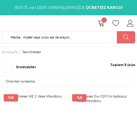
1500 TL ve ÜZERİ SİPARİŞLERİNİZDE
ÜCRETSİZ KARGO!
Anasayfa
Sennheiser
Toplam 11 ürün
Stoktakiler
%15
%8