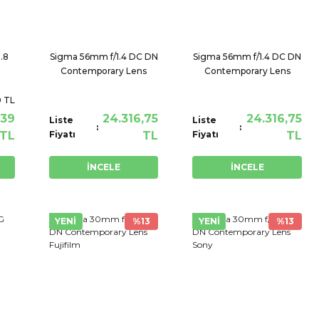
.8
Sigma 56mm f/1.4 DC DN
Sigma 56mm f/1.4 DC DN
Contemporary Lens
Contemporary Lens
Fujifilm
Sony
0 TL
,39
24.316,75
24.316,75
Liste
Liste
TL
Fiyatı
TL
Fiyatı
TL
İNCELE
İNCELE
YENİ
%13
YENİ
%13