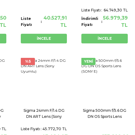
Uyumlu
Mount)
Liste Fiyatı
64.749,30 TL
,50
40.527,91
56.979,39
Liste
İndirimli
TL
Fiyatı
TL
Fiyatı
TL
İNCELE
İNCELE
%5
YENİ
DG
Sigma 24mm F/1.4 DG
Sigma 500mm f/5.6 DG
y
DN ART Lens (Sony
DN OS Sports Lens
Uyumlu)
(SONY E)
0 TL
Liste Fiyatı
45.772,70 TL