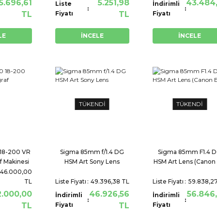
5.696,61
5.251,98
43.484
Liste
İndirimli
TL
Fiyatı
TL
Fiyatı
LE
İNCELE
İNCELE
TÜKENDİ
TÜKENDİ
18-200 VR
Sigma 85mm f/1.4 DG
Sigma 85mm F1.4 
f Makinesi
HSM Art Sony Lens
HSM Art Lens (Canon 
46.000,00
TL
Liste Fiyatı
49.396,38 TL
Liste Fiyatı
59.838,2
.000,00
46.926,56
56.846
İndirimli
İndirimli
TL
Fiyatı
TL
Fiyatı