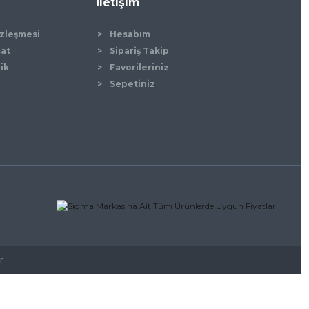
İletişim
özleşmesi
Hesabım
mat
Sipariş Takip
lik
Favorileriniz
Sepetiniz
r