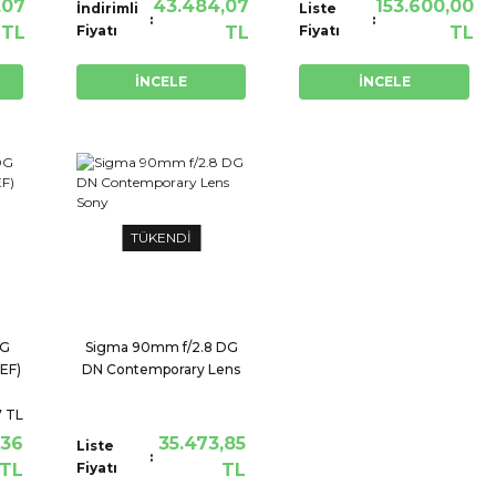
,07
43.484,07
153.600,00
İndirimli
Liste
TL
Fiyatı
TL
Fiyatı
TL
İNCELE
İNCELE
TÜKENDİ
DG
Sigma 90mm f/2.8 DG
EF)
DN Contemporary Lens
Sony
7 TL
,36
35.473,85
Liste
TL
Fiyatı
TL