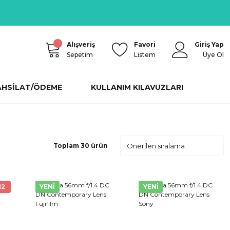
Alışveriş
Favori
Giriş Yap
Sepetim
Listem
Üye Ol
AHSİLAT/ÖDEME
KULLANIM KILAVUZLARI
Toplam 30 ürün
12
YENİ
YENİ