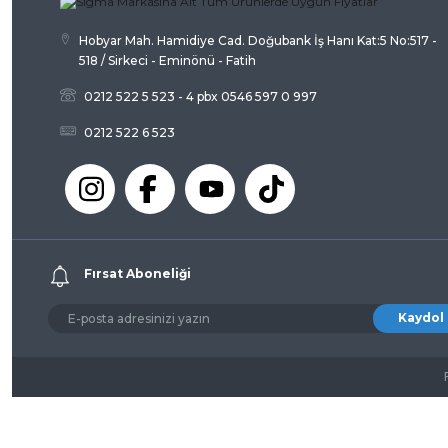
Hobyar Mah. Hamidiye Cad. Doğubank İş Hanı Kat:5 No:517 -
518 / Sirkeci - Eminönü - Fatih
0212 522 5 523 - 4 pbx 0546 597 0 997
0212 522 6 523
Fırsat Aboneliği
Kaydol