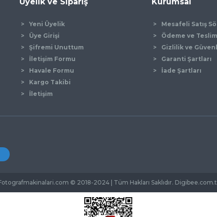
Üyelik ve Sipariş
Kurumsal
Yeni Üyelik
Mesafeli Satış S
Üye Girişi
Ödeme ve Tesli
Şifremi Unuttum
Gizlilik ve Güven
İletişim Formu
Garanti Şartları
Havale Formu
İade Şartları
Kargo Takibi
İletişim
Fotografmakinalari.com © 2018-2024 | Tüm Hakları Saklıdır. Digibee.com.t