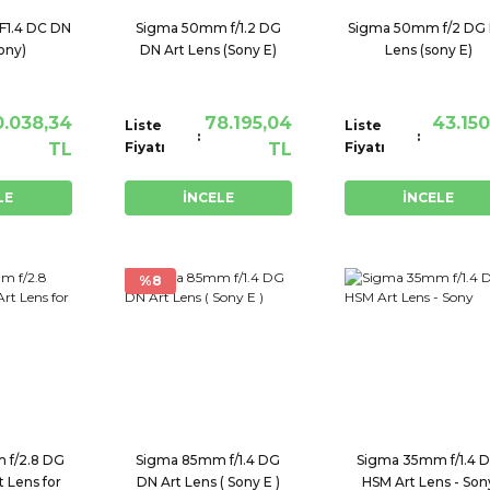
1.4 DC DN
Sigma 50mm f/1.2 DG
Sigma 50mm f/2 DG
ony)
DN Art Lens (Sony E)
Lens (sony E)
0.038,34
78.195,04
43.150
Liste
Liste
TL
Fiyatı
TL
Fiyatı
LE
İNCELE
İNCELE
%8
 f/2.8 DG
Sigma 85mm f/1.4 DG
Sigma 35mm f/1.4 
 Lens for
DN Art Lens ( Sony E )
HSM Art Lens - Son