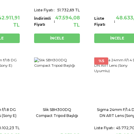
 E
Liste Fiyatı
51.732,69 TL
42.911,91
47.594,08
48.633
İndirimli
Liste
TL
Fiyatı
TL
Fiyatı
LE
İNCELE
İNCELE
%5
f/1.8 DG
Slik SBH300DQ
Sigma 24mm F/1.4 
 (Sony E)
Compact Tripod Başlığı
DN ART Lens (Son
Uyumlu)
.102,23 TL
Liste Fiyatı
45.772,7