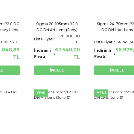
m f/2.8 DC
Sigma 28-105mm f/2.8
Sigma 24-70mm f/2
rary Lens
DG DN Art Lens (Sony)
DG DN II Art Lens
 E)
70.000,00
Liste Fiyatı
.806,33 TL
TL
Liste Fiyatı
64.749,3
2.040,89
67.540,00
56.979
İndirimli
İndirimli
TL
Fiyatı
TL
Fiyatı
LE
İNCELE
İNCELE
YENİ
YENİ