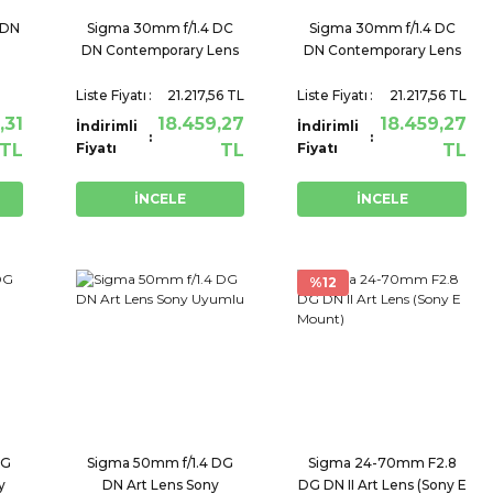
 DN
Sigma 30mm f/1.4 DC
Sigma 30mm f/1.4 DC
DN Contemporary Lens
DN Contemporary Lens
Fujifilm
Sony
Liste Fiyatı
21.217,56 TL
Liste Fiyatı
21.217,56 TL
,31
18.459,27
18.459,27
İndirimli
İndirimli
TL
Fiyatı
TL
Fiyatı
TL
İNCELE
İNCELE
%12
DG
Sigma 50mm f/1.4 DG
Sigma 24-70mm F2.8
y
DN Art Lens Sony
DG DN II Art Lens (Sony E