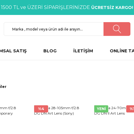
1500 TL ve ÜZERİ SİPARİŞLERİNİZDE
ÜCRETSİZ KARGO!
MSAL SATIŞ
BLOG
İLETİŞİM
ONLİNE T
iler
%4
YENİ
%