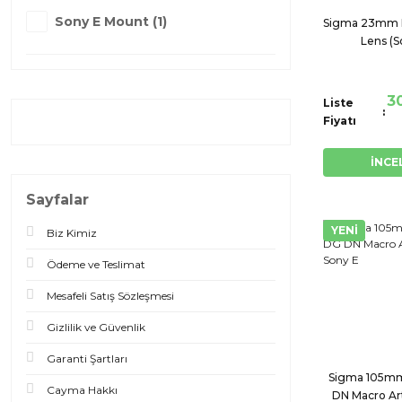
Sony E Mount (1)
Sigma 23mm F
Lens (S
3
Liste
Fiyatı
İNCE
Sayfalar
YENİ
Biz Kimiz
Ödeme ve Teslimat
Mesafeli Satış Sözleşmesi
Gizlilik ve Güvenlik
Garanti Şartları
Sigma 105mm
Cayma Hakkı
DN Macro Art