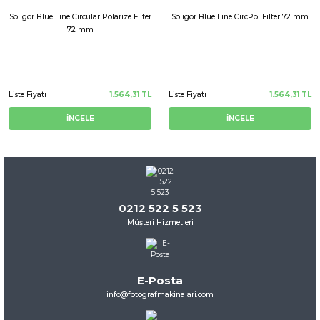
Soligor Blue Line Circular Polarize Filter
Soligor Blue Line CircPol Filter 72 mm
72 mm
Liste Fiyatı
1.564,31 TL
Liste Fiyatı
1.564,31 TL
İNCELE
İNCELE
0212 522 5 523
Müşteri Hizmetleri
E-Posta
info@fotografmakinalari.com