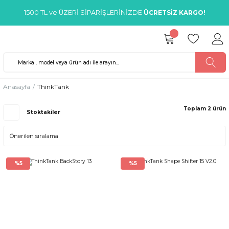
1500 TL ve ÜZERİ SİPARİŞLERİNİZDE
ÜCRETSİZ KARGO!
Anasayfa
ThinkTank
Toplam 2 ürün
Stoktakiler
%5
%5