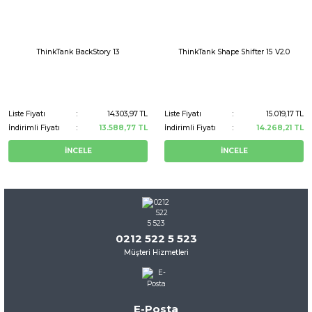
ThinkTank BackStory 13
ThinkTank Shape Shifter 15 V2.0
Liste Fiyatı
14.303,97 TL
Liste Fiyatı
15.019,17 TL
İndirimli Fiyatı
13.588,77 TL
İndirimli Fiyatı
14.268,21 TL
İNCELE
İNCELE
0212 522 5 523
Müşteri Hizmetleri
E-Posta