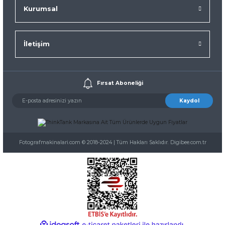
Kurumsal
İletişim
Fırsat Aboneliği
Kaydol
Fotografmakinalari.com © 2018-2024 | Tüm Hakları Saklıdır. Digibee.com.tr
ideasoft
ile
e-