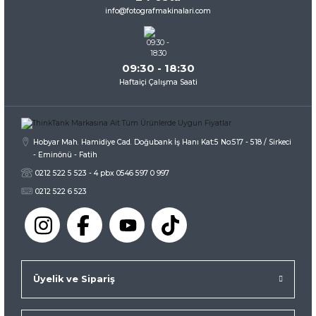
info@fotografmakinalari.com
09:30 - 18:30
Haftaiçi Çalışma Saati
Hobyar Mah. Hamidiye Cad. Doğubank İş Hanı Kat:5 No:517 - 518 / Sirkeci
- Eminönü - Fatih
0212 522 5 523 - 4 pbx 0546 597 0 997
0212 522 6 523
Üyelik ve Sipariş