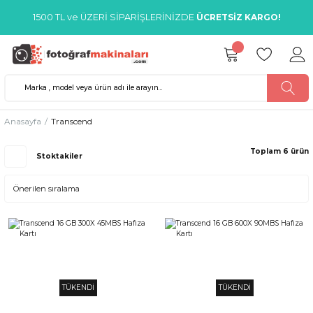
1500 TL ve ÜZERİ SİPARİŞLERİNİZDE
ÜCRETSİZ KARGO!
Anasayfa
Transcend
Toplam 6 ürün
Stoktakiler
TÜKENDİ
TÜKENDİ